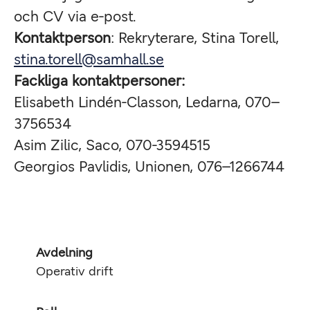
och CV via e-post.
Kontaktperson
: Rekryterare, Stina Torell,
stina.torell@samhall.se
Fackliga kontaktpersoner:
Elisabeth Lindén-Classon, Ledarna, 070–
3756534
Asim Zilic, Saco, 070-3594515
Georgios Pavlidis, Unionen, 076–1266744
Avdelning
Operativ drift