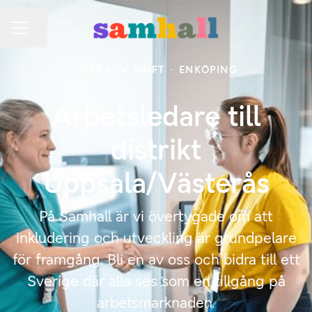
Dela sidan
KARRIÄRMENY
OPERATIV DRIFT
·
ENKÖPING
Arbetsledare till
distrikt
Uppsala/Västerås
På Samhall är vi övertygade om att
inkludering och utveckling är grundpelare
för framgång. Bli en av oss och bidra till ett
Sverige där alla ses som en tillgång på
arbetsmarknaden.